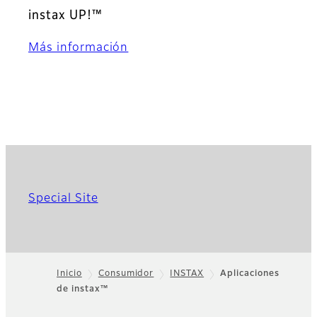
instax UP!™
Más información
Special Site
Inicio
Consumidor
INSTAX
Aplicaciones
de instax™
Footer