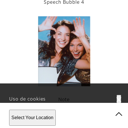
Speech Bubble 4
Uso de cookies
Note
Este sitio web utiliza cookies. Al usar el sitio, usted
Select Your Location
acepta nuestra
Política de privacidad.