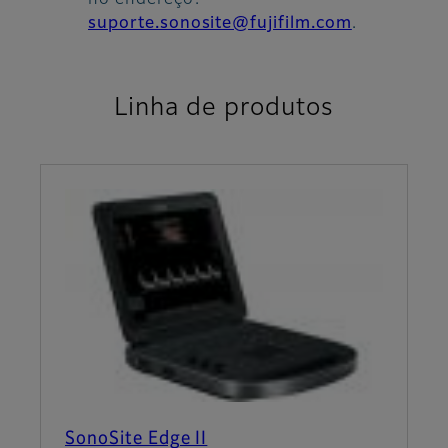
no endereço:
suporte.sonosite@fujifilm.com
.
Linha de produtos
SonoSite Edge II