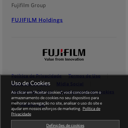
Fujifilm Group
FUJIFILM Holdings
Política de Privacidade
Termos de Uso
Uso de Cookies
Entre em contato
Mídia Social
Aplicativos Móveis
Configuração de cookies
Ao clicar em “Aceitar cookies”, você concorda com o
armazenamento de cookies no seu dispositivo para
melhorar a navegação no site, analisar o uso do site e
Global site
ajudar em nossos esforços de marketing.
Política de
Privacidade
© FUJIFILM do Brasil Ltda.
Definições de cookies