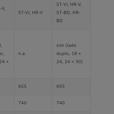
ST-VI, HR-V,
-V,
ST-VI, HR-V
ST-BD, HR-
BD
,
sim (lado
o,
n.a.
duplo, 18 ×
24 ×
24, 24 × 30)
655
655
740
740