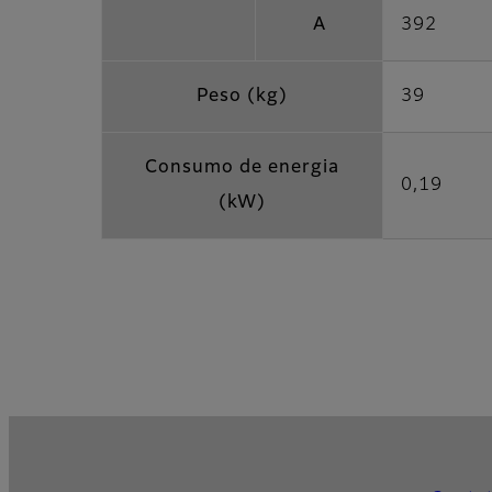
A
392
Peso (kg)
39
Consumo de energia
0,19
(kW)