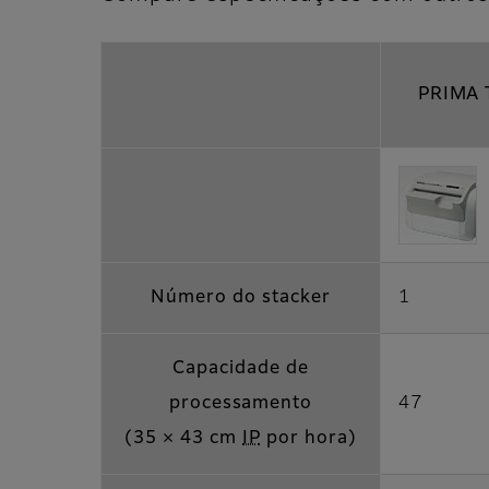
PRIMA 
Número do stacker
1
Capacidade de
processamento
47
(35 × 43 cm
IP
por hora)