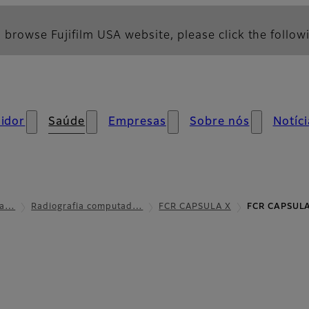
 browse Fujifilm USA website, please click the followi
idor
Saúde
Empresas
Sobre nós
Notíci
era…
Radiografia computad…
FCR CAPSULA X
FCR CAPSULA 
ificações