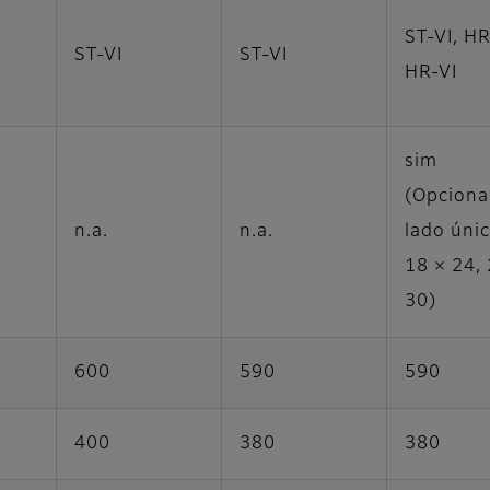
ST-VI, HR
ST-VI
ST-VI
HR-VI
sim
(Opcional
n.a.
n.a.
lado únic
18 × 24, 
30)
600
590
590
400
380
380