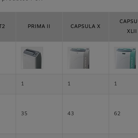
CAPSU
T2
PRIMA II
CAPSULA X
XLII
1
1
1
35
43
62