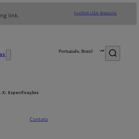
Fujifilm USA Website
ng link.
as
X: Especificações
Contato