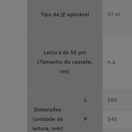
Tipo da
IP
aplicável
ST-VI
Leitura de 50 µm
(Tamanho do cassete,
n.a.
cm)
L
560
Dimensões
(unidade de
P
540
leitura, mm)