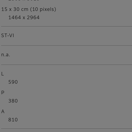
15 x 30 cm (10 pixels)
1464 x 2964
ST-VI
n.a.
L
590
P
380
A
810