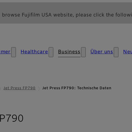
 browse Fujifilm USA website, please click the followi
umer
Healthcare
Business
Über uns
Neu
Jet Press FP790
Jet Press FP790: Technische Daten
- Technische Daten
FP790