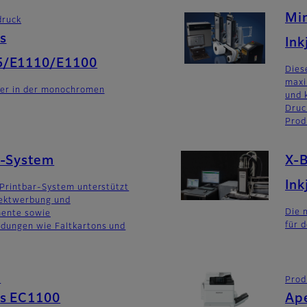
Min
druck
s
Ink
5/E1110/E1100
Dies
maxi
er in der monochromen
und 
Druc
Prod
r-System
X-
Ink
Printbar-System unterstützt
rektwerbung und
Die 
mente sowie
für 
dungen wie Faltkartons und
s
Prod
ss EC1100
Ap