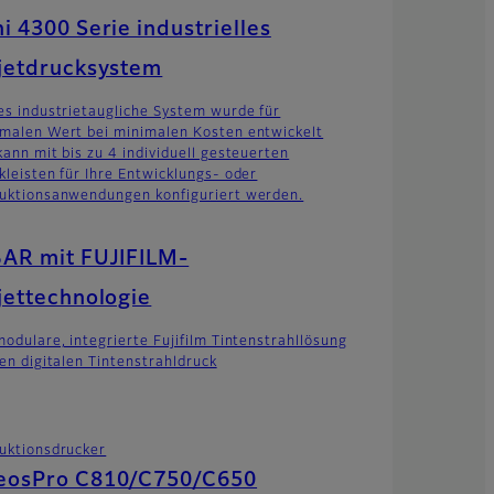
i 4300 Serie industrielles
jetdrucksystem
es industrietaugliche System wurde für
malen Wert bei minimalen Kosten entwickelt
kann mit bis zu 4 individuell gesteuerten
kleisten für Ihre Entwicklungs- oder
uktionsanwendungen konfiguriert werden.
BAR mit FUJIFILM-
jettechnologie
modulare, integrierte Fujifilm Tintenstrahllösung
den digitalen Tintenstrahldruck
uktionsdrucker
eosPro C810/C750/C650