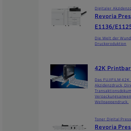
Digitaler Akzidenz
Revoria Pres
E1136/E112
Die Welt der Wund
Druckproduktion
42K Printba
Das FUJIFILM 42K 
Akzidenzdruck, Di
Transaktionsdoku
Verpackungsanwen
Wellpappendruck.
Toner Digital Pres
Revoria Pre