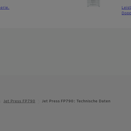
erie.
Leis
Dopp
Jet Press FP790
Jet Press FP790: Technische Daten