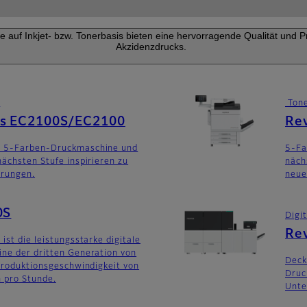
auf Inkjet- bzw. Tonerbasis bieten eine hervorragende Qualität und Pro
Akzidenzdrucks.
k
Tone
ss EC2100S/EC2100
Re
, 5-Farben-Druckmaschine und
5-Fa
nächsten Stufe inspirieren zu
näch
rungen.
neue
0S
Digi
Rev
ist die leistungsstarke digitale
ne der dritten Generation von
Deck
 Produktionsgeschwindigkeit von
Druc
 pro Stunde.
Unte