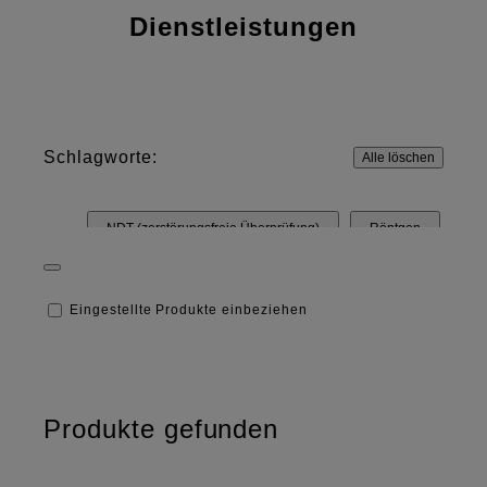
Dienstleistungen
Schlagworte:
Alle löschen
NDT (zerstörungsfreie Überprüfung)
Röntgen
Wärmeverteilung
UV
LCD-Bildschirm
Eingestellte Produkte einbeziehen
Druck
Software
Machine Vision Objektive
Film
Produkte gefunden