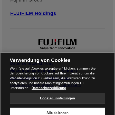
FUJIFILM Holdings
Verwendung von Cookies
Datenschutzerklärung
Wenn Sie auf „Cookies akzeptieren“ klicken, stimmen Sie
Nutzungsbedingungen
Kontakt
der Speicherung von Cookies auf Ihrem Gerät zu, um die
Soziale Medien
Mobile Apps
Websitenavigation zu verbessern, die Websitenutzung zu
analysieren und unsere Marketingbemühungen zu
Cookie-Einstellungen
Impressum
unterstützen.
Datenschutzerklärung
Global site
Cookie-Einstellungen
Alle ablehnen
© FUJIFILM Europe GmbH