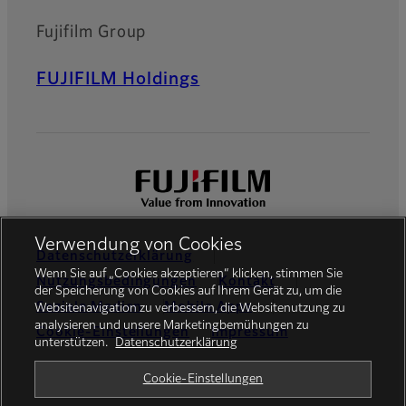
Fujifilm Group
FUJIFILM Holdings
Verwendung von Cookies
Datenschutzerklärung
Wenn Sie auf „Cookies akzeptieren“ klicken, stimmen Sie
Nutzungsbedingungen
Kontakt
der Speicherung von Cookies auf Ihrem Gerät zu, um die
Soziale Medien
Mobile Apps
Websitenavigation zu verbessern, die Websitenutzung zu
analysieren und unsere Marketingbemühungen zu
Cookie-Einstellungen
Impressum
unterstützen.
Datenschutzerklärung
Global site
Cookie-Einstellungen