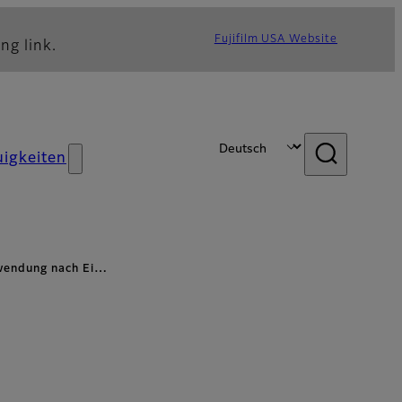
Fujifilm USA Website
ng link.
igkeiten
nwendung nach Ei…