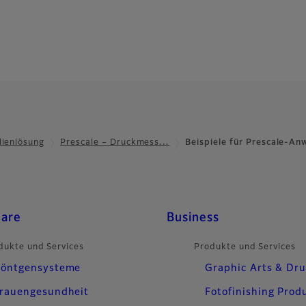
lienlösung
Prescale – Druckmess…
Beispiele für Prescale-A
care
Business
dukte und Services
Produkte und Services
öntgensysteme
Graphic Arts & Dr
rauengesundheit
Fotofinishing Prod