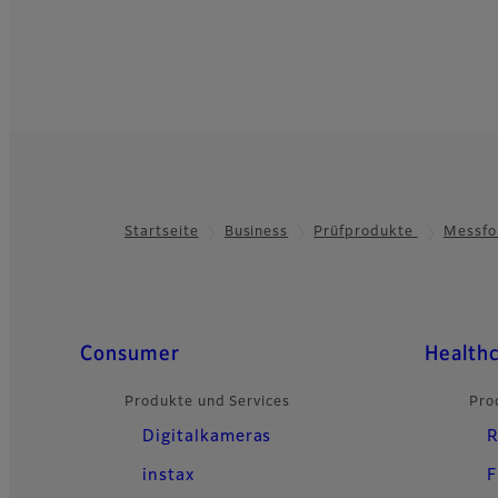
Startseite
Business
Prüfprodukte
Messfo
Footer
Quick Links
Consumer
Health
Produkte und Services
Pro
Digitalkameras
R
instax
F