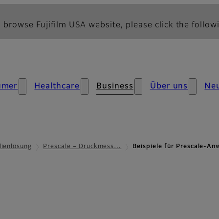
 browse Fujifilm USA website, please click the followi
umer
Healthcare
Business
Über uns
Neu
lienlösung
Prescale – Druckmess…
Beispiele für Prescale-A