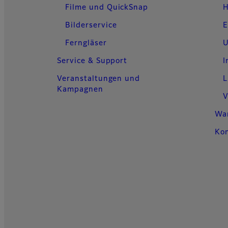
Filme und QuickSnap
H
Bilderservice
E
Ferngläser
U
Service & Support
I
Veranstaltungen und
L
Kampagnen
V
Wa
Ko