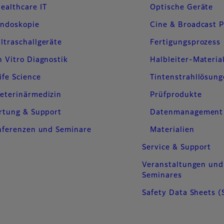
ealthcare IT
Optische Geräte
ndoskopie
Cine & Broadcast 
ltraschallgeräte
Fertigungsprozess
n Vitro Diagnostik
Halbleiter-Materia
ife Science
Tintenstrahllösun
eterinärmedizin
Prüfprodukte
rtung & Support
Datenmanagement
nferenzen und Seminare
Materialien
Service & Support
Veranstaltungen und
Seminares
Safety Data Sheets (