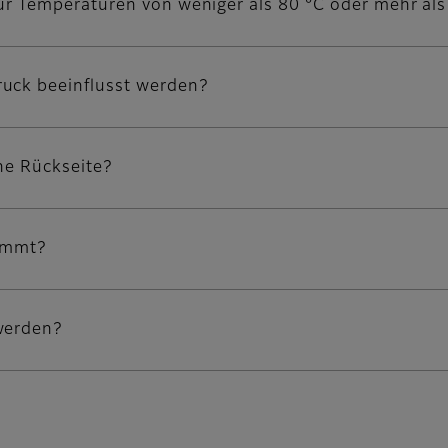
 für Temperaturen von weniger als 80 °C oder mehr als
ruck beeinflusst werden?
ine Rückseite?
timmt?
werden?