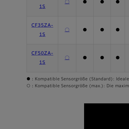
〇
●
●
●
1S
CF35ZA-
〇
●
●
●
1S
CF50ZA-
〇
●
●
●
1S
●：Kompatible Sensorgröße (Standard): Ideale
○：Kompatible Sensorgröße (max.): Die maximale