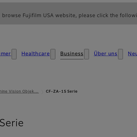
 browse Fujifilm USA website, please click the followi
umer
Healthcare
Business
Über uns
Neu
ine Vision Objek…
CF-ZA-1S Serie
- Übersicht
Serie