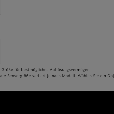
●
●
●
●
●
25
●
●
●
●
●
35
●
●
●
●
●
50
 Größe für bestmögliches Auflösungsvermögen.
 Sensorgröße variiert je nach Modell. Wählen Sie ein Obj