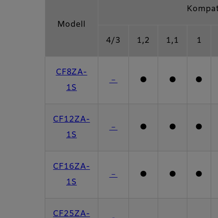
Kompat
Modell
4/3
1,2
1,1
1
CF8ZA-
－
●
●
●
1S
CF12ZA-
－
●
●
●
1S
CF16ZA-
－
●
●
●
1S
CF25ZA-