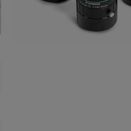
ible Sensorgröße
Brennweite
(mm)
1/1,2
2/3
1/1,8
1/2
1/3
●
●
●
●
●
8
●
●
●
●
●
12
●
●
●
●
●
16