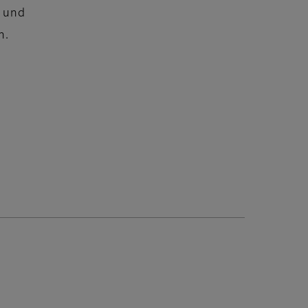
” und
n.