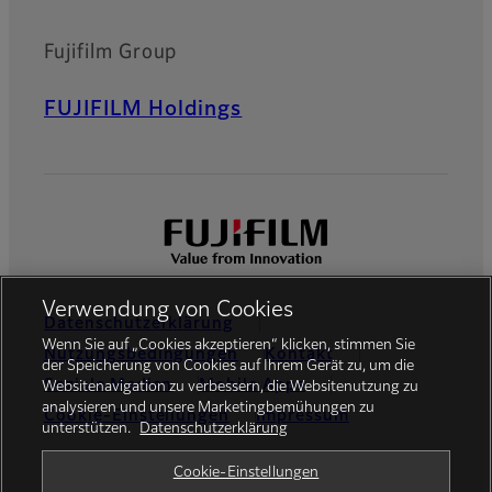
Fujifilm Group
FUJIFILM Holdings
Verwendung von Cookies
Datenschutzerklärung
Wenn Sie auf „Cookies akzeptieren“ klicken, stimmen Sie
Nutzungsbedingungen
Kontakt
der Speicherung von Cookies auf Ihrem Gerät zu, um die
Soziale Medien
Mobile Apps
Websitenavigation zu verbessern, die Websitenutzung zu
analysieren und unsere Marketingbemühungen zu
Cookie-Einstellungen
Impressum
unterstützen.
Datenschutzerklärung
Global site
Cookie-Einstellungen