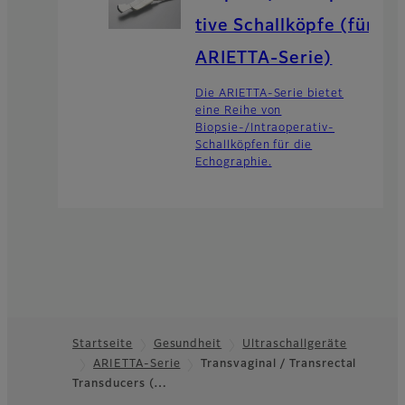
tive Schallköpfe (für
ARIETTA-Serie)
Die ARIETTA-Serie bietet
eine Reihe von
Biopsie-/Intraoperativ-
Schallköpfen für die
Echographie.
Startseite
Gesundheit
Ultraschallgeräte
ARIETTA-Serie
Transvaginal / Transrectal
Footer
Transducers (…