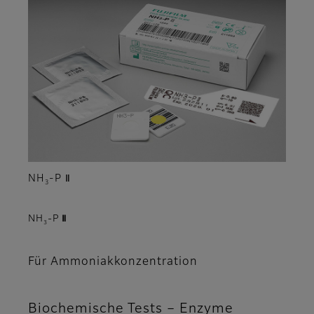
NH
-P Ⅱ
3
NH
-P Ⅱ
3
Für Ammoniakkonzentration
Biochemische Tests – Enzyme