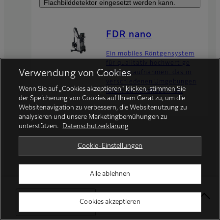
Flachbilddetektor eingesetzt werden kann.
FDR nano
Ein mobiles Röntgensystem
für qualitativ hochwertige
Verwendung von Cookies
Röntgenaufnahmen, das in
verschiedenen Umgebungen
Wenn Sie auf „Cookies akzeptieren“ klicken, stimmen Sie
leicht zu handhaben ist.
der Speicherung von Cookies auf Ihrem Gerät zu, um die
Websitenavigation zu verbessern, die Websitenutzung zu
analysieren und unsere Marketingbemühungen zu
unterstützen.
Datenschutzerklärung
Cookie-Einstellungen
Alle ablehnen
Startseite
Gesundheit
Röntgensysteme
Mobile DR-Lösungen
FDR Go PLUS
Select Your Location
Cookies akzeptieren
Footer