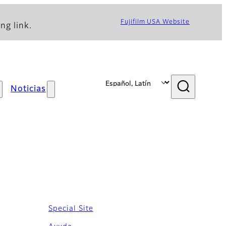
Fujifilm USA Website
ng link.
Noticias
Special Site