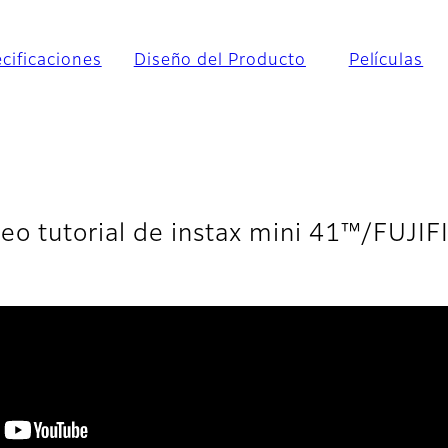
cificaciones
Diseño del Producto
Películas
eo tutorial de instax mini 41™/FUJI