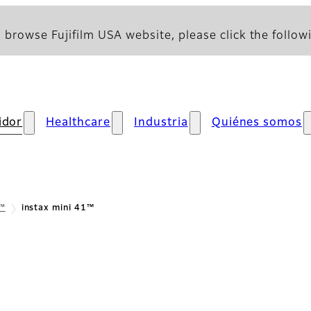
 browse Fujifilm USA website, please click the followi
idor
Healthcare
Industria
Quiénes somos
x™
instax mini 41™
mación General