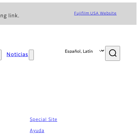
Fujifilm USA Website
ng link.
Noticias
Special Site
Ayuda