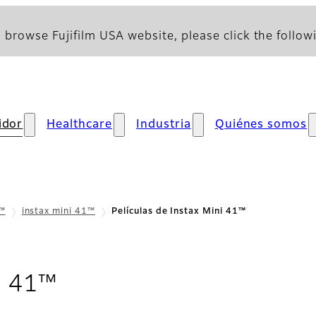
 browse Fujifilm USA website, please click the followi
idor
Healthcare
Industria
Quiénes somos
x™
instax mini 41™
Películas de Instax Mini 41™
- Películas
i 41™