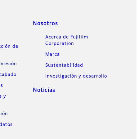
Nosotros
Acerca de Fujifilm
Corporation
cción de
Marca
mpresión
Sustentabilidad
acabado
Investigación y desarrollo
os
Noticias
e y
ción
datos