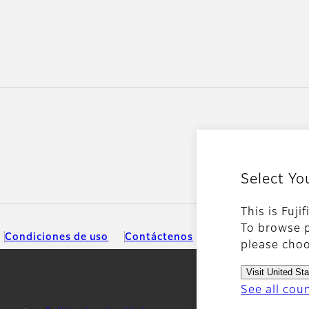
Select Yo
This is Fuji
To browse p
Condiciones de uso
Contáctenos
Redes sociales
please choo
Visit United St
See all cou