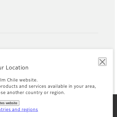
ur Location
film Chile website.
roducts and services available in your area,
Aplicaciones móviles
Global site
se another country or region.
ates website
ntries and regions