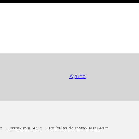
Ayuda
x™
instax mini 41™
Películas de Instax Mini 41™