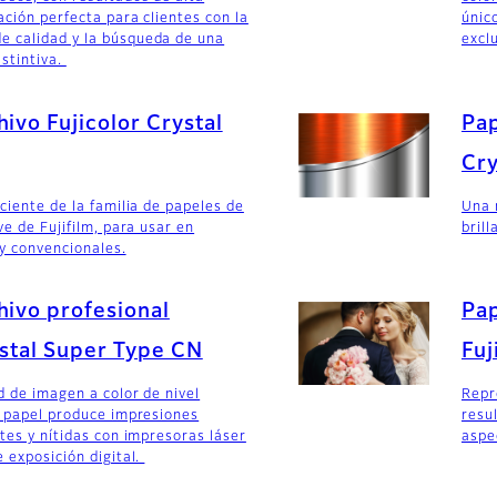
ación perfecta para clientes con la
únic
 calidad y la búsqueda de una
excl
istintiva.
hivo Fujicolor Crystal
Pap
Cry
ciente de la familia de papeles de
Una 
ve de Fujifilm, para usar en
brill
 y convencionales.
hivo profesional
Pap
ystal Super Type CN
Fuj
d de imagen a color de nivel
Repr
e papel produce impresiones
resu
tes y nítidas con impresoras láser
aspe
 exposición digital.