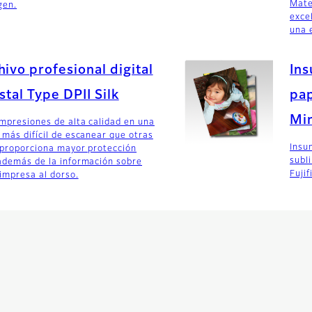
Mate
gen.
exce
una 
hivo profesional digital
Ins
stal Type DPII Silk
pap
Min
impresiones de alta calidad en una
 más difícil de escanear que otras
Insu
e proporciona mayor protección
subl
 además de la información sobre
Fujif
impresa al dorso.