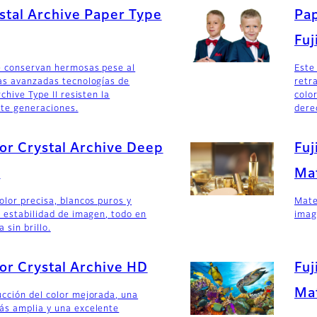
ystal Archive Paper Type
Pap
Fuj
e conservan hermosas pese al
Este
as avanzadas tecnologías de
retr
rchive Type II resisten la
colo
nte generaciones.
dere
lor Crystal Archive Deep
Fuj
t
Mat
olor precisa, blancos puros y
Mate
e estabilidad de imagen, todo en
imag
 sin brillo.
lor Crystal Archive HD
Fuj
Mat
cción del color mejorada, una
ás amplia y una excelente