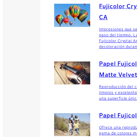
Fujicolor Cr
CA
Impresiones que s
paso del tiempo. L
Fujicolor Crystal A
decoloración dura
Papel Fujico
Matte Velve
Reproducción del c
limpios y excelent
una superficie única
Papel Fujico
Ofrece una reprodu
gama de colores m