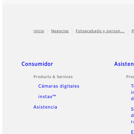
Inicio
Negocios
Fotoacabado y person…
P
Footer
Quick Links
Consumidor
Asisten
Products & Services
Pro
Cámaras digitales
T
i
instax™
d
Asistencia
S
d
r
E