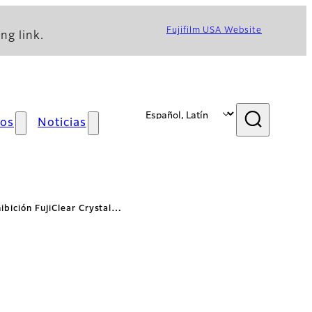
Fujifilm USA Website
ng link.
os
Noticias
ibición FujiClear Crystal…
aracterísticas