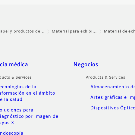
apel y productos de…
Material para exhibi…
Material de exh
cia médica
Negocios
ducts & Services
Products & Services
ecnologías de la
Almacenamiento de
nformación en el ámbito
Artes gráficas e i
e la salud
Dispositivos Óptic
oluciones para
iagnóstico por imagen de
ayos X
ndoscopía