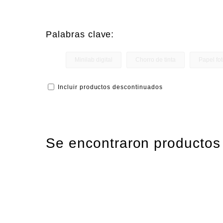
Palabras clave:
Minilab digital
Chorro de tinta
Papel fot
Incluir productos descontinuados
Se encontraron producto