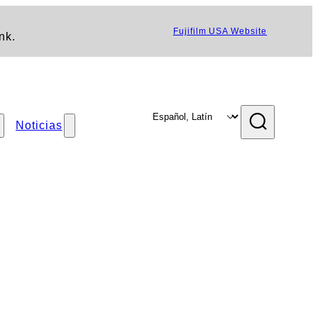
Fujifilm USA Website
nk.
Noticias