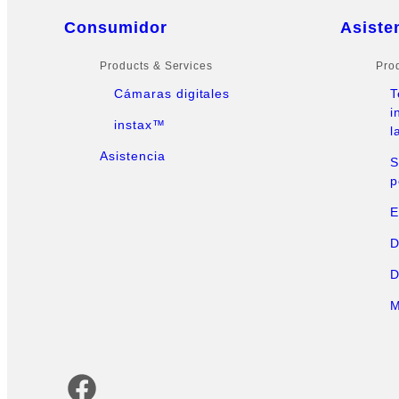
Quick Links
Consumidor
Asiste
Products & Services
Pro
Cámaras digitales
T
i
instax™
l
Asistencia
S
p
E
D
D
M
Cuentas oficiales de redes sociales