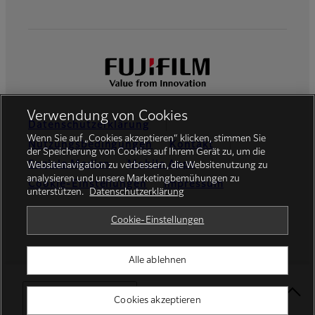
Verwendung von Cookies
Datenschutzerklärung
Wenn Sie auf „Cookies akzeptieren“ klicken, stimmen Sie
Nutzungsbedingungen
Kontakt
der Speicherung von Cookies auf Ihrem Gerät zu, um die
Soziale Medien
Mobile Apps
Websitenavigation zu verbessern, die Websitenutzung zu
analysieren und unsere Marketingbemühungen zu
Cookie-Einstellungen
Impressum
unterstützen.
Datenschutzerklärung
Global site
Cookie-Einstellungen
Alle ablehnen
© FUJIFILM Europe GmbH
Select Your Location
Cookies akzeptieren