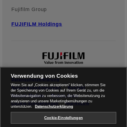
Fujifilm Group
FUJIFILM Holdings
Verwendung von Cookies
Datenschutzerklärung
Wenn Sie auf „Cookies akzeptieren“ klicken, stimmen Sie
Nutzungsbedingungen
Kontakt
der Speicherung von Cookies auf Ihrem Gerät zu, um die
Soziale Medien
Mobile Apps
Websitenavigation zu verbessern, die Websitenutzung zu
analysieren und unsere Marketingbemühungen zu
Cookie-Einstellungen
Impressum
unterstützen.
Datenschutzerklärung
Global site
Cookie-Einstellungen