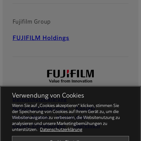
Fujifilm Group
FUJIFILM Holdings
Verwendung von Cookies
Datenschutzerklärung
Wenn Sie auf „Cookies akzeptieren“ klicken, stimmen Sie
Nutzungsbedingungen
Kontakt
der Speicherung von Cookies auf Ihrem Gerät zu, um die
Soziale Medien
Mobile Apps
Websitenavigation zu verbessern, die Websitenutzung zu
analysieren und unsere Marketingbemühungen zu
Cookie-Einstellungen
Impressum
unterstützen.
Datenschutzerklärung
Global site