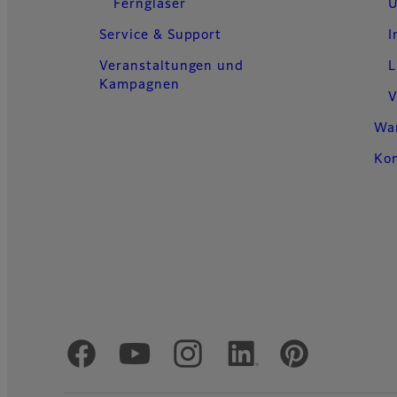
Ferngläser
U
Service & Support
I
Veranstaltungen und
L
Kampagnen
V
Wa
Ko
Offizielle soziale Medien