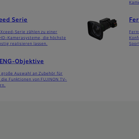
Kame
eed Serie
Fer
eXceed-Serie zählen zu einer
Fern
 HD-Kamerasysteme, die höchste
Konf
stig realisieren lassen.
Spor
 ENG-Objektive
ne große Auswahl an Zubehör für
e die Funktionen von FUJINON TV-
rn.