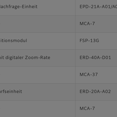
Nachfrage-Einheit
EPD-21A-A01/A
e
MCA-7
sitionsmodul
FSP-13G
it digitaler Zoom-Rate
ERD-40A-D01
e
MCA-37
rfseinheit
ERD-20A-A02
e
MCA-7