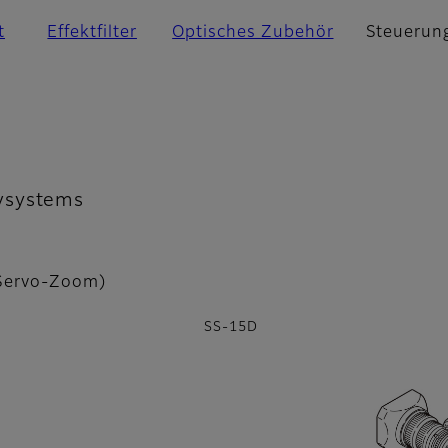
t
Effektfilter
Optisches Zubehör
Steuerun
vsystems
/Servo-Zoom)
SS-15D