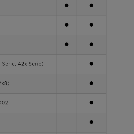
●
●
●
●
●
●
Serie, 42x Serie)
●
2x8)
●
D02
●
●