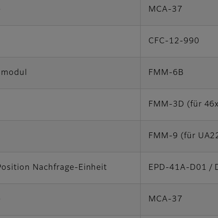
e
MCA-37
CFC-12-990
smodul
FMM-6B
FMM-3D (für 46x 
FMM-9 (für UA2
Position Nachfrage-Einheit
EPD-41A-D01 / 
e
MCA-37