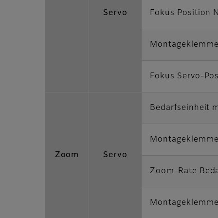
Servo
Fokus Position 
Montageklemm
Fokus Servo-Po
Bedarfseinheit m
Montageklemm
Zoom
Servo
Zoom-Rate Beda
Montageklemm