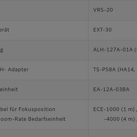
t
VRS-20
erät
EXT-30
ng
ALH-127A-01A (fü
CH- Adapter
TS-P58A (HA14,
einheit
EA-12A-03BA
bel für Fokusposition
ECE-1000 (1 m) /
Zoom-Rate Bedarfseinheit
-4000 (4 m) / 