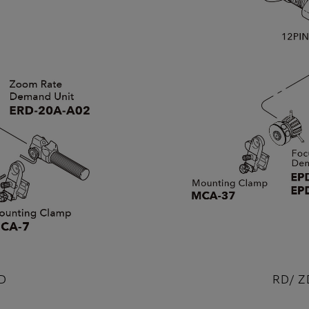
D
RD/ Z