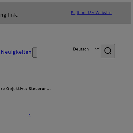
Fujifilm USA Website
ng link.
Neuigkeiten
are Objektive: Steuerun…
-