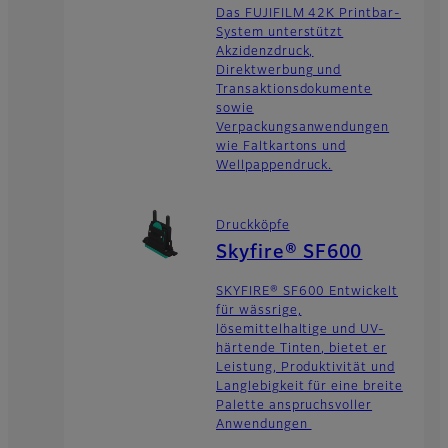
Das FUJIFILM 42K Printbar-
System unterstützt
Akzidenzdruck,
Direktwerbung und
Transaktionsdokumente
sowie
Verpackungsanwendungen
wie Faltkartons und
Wellpappendruck.
Druckköpfe
Skyfire® SF600
SKYFIRE® SF600 Entwickelt
für wässrige,
lösemittelhaltige und UV-
härtende Tinten, bietet er
Leistung, Produktivität und
Langlebigkeit für eine breite
Palette anspruchsvoller
Anwendungen