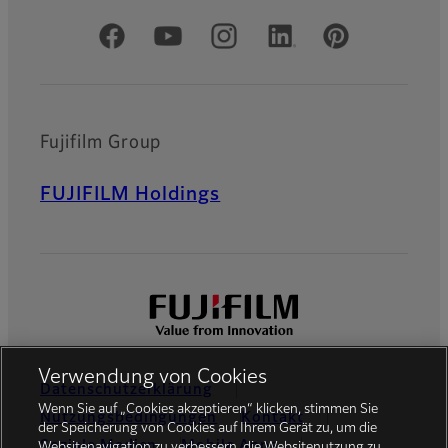
Offizielle soziale Medien
Fujifilm Group
FUJIFILM Holdings
Verwendung von Cookies
Datenschutzerklärung
Wenn Sie auf „Cookies akzeptieren“ klicken, stimmen Sie
Nutzungsbedingungen
Kontakt
der Speicherung von Cookies auf Ihrem Gerät zu, um die
Soziale Medien
Mobile Apps
Websitenavigation zu verbessern, die Websitenutzung zu