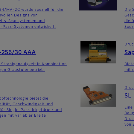
24/MA-2C wurde speziell für die
Die 
svollen Designs von
Gesc
eits-Scansystemen und
die 
le-Pass-Systemen entwickelt.
Spez
Druc
-256/30 AAA
Sa
e Strahlgenauigkeit in Kombination
Biet
igen Graustufenbetrieb.
mit 
Druc
SL
pftechnologie bietet die
lität, Geschwindigkeit und
Eine
 für Single-Pass-Inkjetdruck und
Baug
en mit variabler Breite
Druc
von 