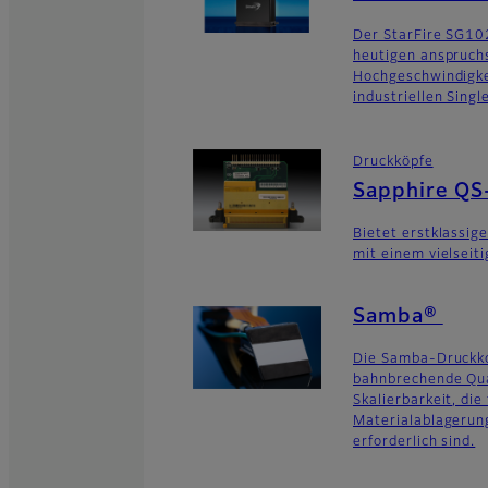
Der StarFire SG10
heutigen anspruch
Hochgeschwindigk
industriellen Sing
Druckköpfe
Sapphire QS
Bietet erstklassig
mit einem vielseit
Samba®
Die Samba-Druckko
bahnbrechende Qua
Skalierbarkeit, die
Materialablagerung
erforderlich sind.