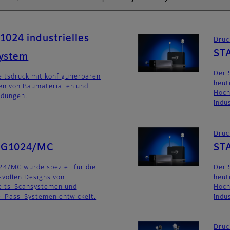
1024 industrielles
Druc
ST
system
Der 
itsdruck mit konfigurierbaren
heut
en von Baumaterialien und
Hoch
ndungen.
indu
Druc
SG1024/MC
ST
24/MC wurde speziell für die
Der 
svollen Designs von
heut
eits-Scansystemen und
Hoch
le-Pass-Systemen entwickelt.
indu
Druc