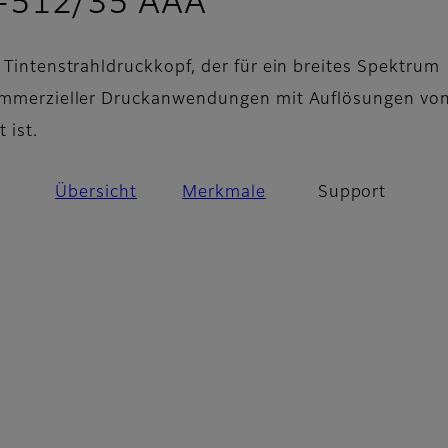
- Support
Q-512/35 AAA
 Tintenstrahldruckkopf, der für ein breites Spektrum
kommerzieller Druckanwendungen mit Auflösungen von
 ist.
Übersicht
Merkmale
Support