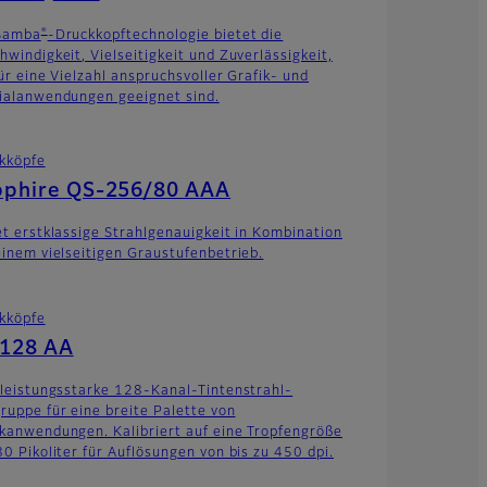
®
Samba
-Druckkopftechnologie bietet die
hwindigkeit, Vielseitigkeit und Zuverlässigkeit,
für eine Vielzahl anspruchsvoller Grafik- und
ialanwendungen geeignet sind.
kköpfe
pphire QS-256/80 AAA
et erstklassige Strahlgenauigkeit in Kombination
einem vielseitigen Graustufenbetrieb.
kköpfe
-128 AA
 leistungsstarke 128-Kanal-Tintenstrahl-
ruppe für eine breite Palette von
kanwendungen. Kalibriert auf eine Tropfengröße
80 Pikoliter für Auflösungen von bis zu 450 dpi.