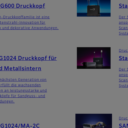
SG600 Druckkopf
St
-Druckkopffamilie ist eine
Der 
tenstrahl-Innovation für
ansp
k und dekorative Anwendungen.
Scan
Syst
Druc
G1024 Druckkopf für
St
d Metallsintern
Der 
ansp
 nächsten Generation von
Scan
rfüllt die wachsenden
Syst
n an leistungsstarke und
köpfe für Sandguss- und
dungen.
Druc
SG1024/MA-2C
SA