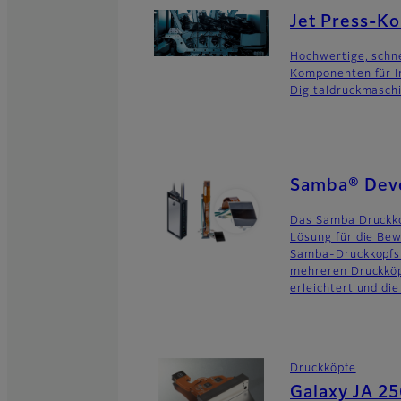
Jet Press-K
Hochwertige, schne
Komponenten für In
Digitaldruckmaschi
Samba® Deve
Das Samba Druckko
Lösung für die Be
Samba-Druckkopfs 
mehreren Druckköp
erleichtert und di
Druckköpfe
Galaxy JA 2