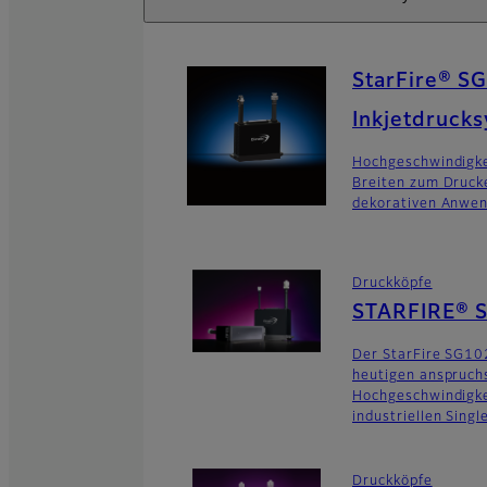
StarFire® SG
Inkjetdruck
Hochgeschwindigke
Breiten zum Druck
dekorativen Anwe
Druckköpfe
STARFIRE® 
Der StarFire SG10
heutigen anspruch
Hochgeschwindigk
industriellen Sing
Druckköpfe