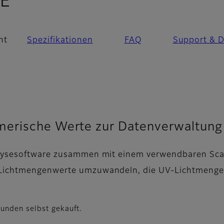
- Übersicht
0E
ht
Spezifikationen
FAQ
Support & 
merische Werte zur Datenverwaltung
nalysesoftware zusammen mit einem verwendbaren Sca
Lichtmengenwerte umzuwandeln, die UV-Lichtmengenv
unden selbst gekauft.