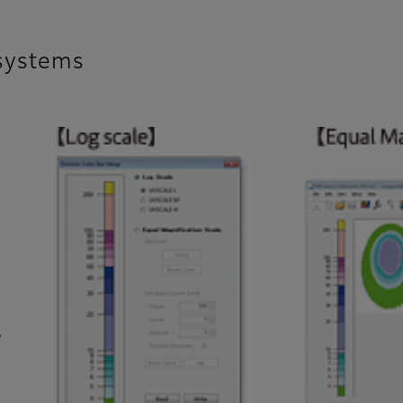
systems
,