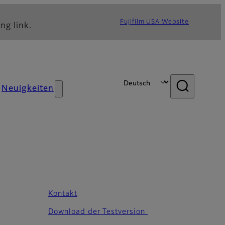
Fujifilm USA Website
ng link.
Neuigkeiten
Kontakt
Download der Testversion