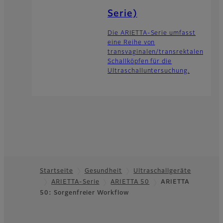
Serie)
Die ARIETTA-Serie umfasst
eine Reihe von
transvaginalen/transrektalen
Schallköpfen für die
Ultraschalluntersuchung.
Startseite
Gesundheit
Ultraschallgeräte
ARIETTA-Serie
ARIETTA 50
ARIETTA
Footer
50: Sorgenfreier Workflow