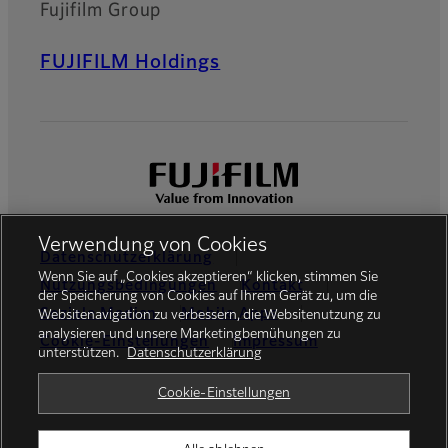
Fujifilm Group
FUJIFILM Holdings
Verwendung von Cookies
Datenschutzerklärung
Wenn Sie auf „Cookies akzeptieren“ klicken, stimmen Sie
Nutzungsbedingungen
Kontakt
der Speicherung von Cookies auf Ihrem Gerät zu, um die
Soziale Medien
Mobile Apps
Websitenavigation zu verbessern, die Websitenutzung zu
analysieren und unsere Marketingbemühungen zu
Cookie-Einstellungen
Impressum
unterstützen.
Datenschutzerklärung
Global site
Cookie-Einstellungen