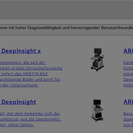
eme mit hoher Diagnosefähigkeit und hervorragender Benutzerfreundlic
 DeepInsight x
ARI
hnologien, die seit der
Dank
tweit ersten Ultraschallsystems
Einf
 liefert das ARIETTA 850
entw
auflösende Bilder und sorgt für
Deep
i der Untersuchung.
mehr
 DeepInsight
AR
ll, mit dem Anwender sich der
Bere
umklasse, wie die DeepInsight-
diag
tet, näher fühlen.
von 