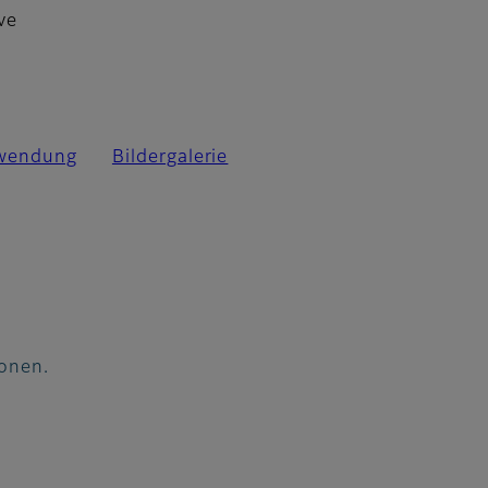
ve
r
nwendung
Bildergalerie
sonen.