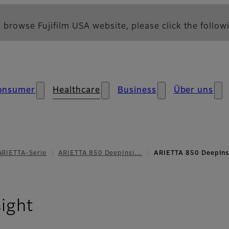
 browse Fujifilm USA website, please click the followi
onsumer
Healthcare
Business
Über uns
ARIETTA-Serie
ARIETTA 850 DeepInsi…
ARIETTA 850 DeepInsi
- Reines Bild
ight