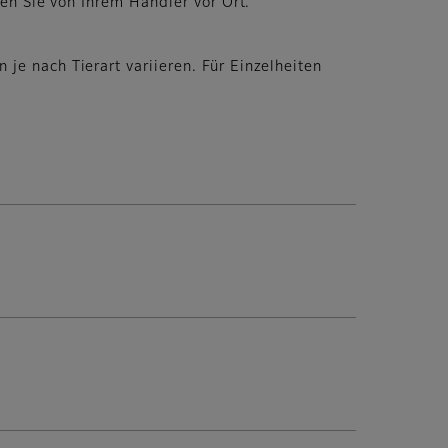
ten Sie von Ihrem Händler vor Ort.
e nach Tierart variieren. Für Einzelheiten