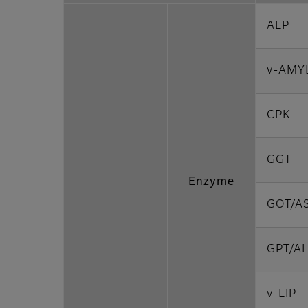
ALP
v-AMY
CPK
GGT
Enzyme
GOT/A
GPT/AL
v-LIP