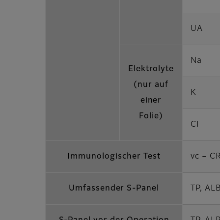
UA
Na
Elektrolyte
(nur auf
K
einer
Folie)
CI
Immunologischer Test
vc – C
Umfassender S-Panel
TP, AL