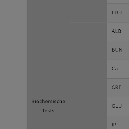
LDH
ALB
BUN
Ca
CRE
Biochemische
GLU
Tests
IP