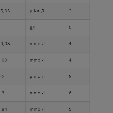
15,03
μ Kat/l
2
g/l
6
49,98
mmol/l
4
4,00
mmol/l
4
22
μ mol/l
5
3,3
mmol/l
6
4,84
mmol/l
5