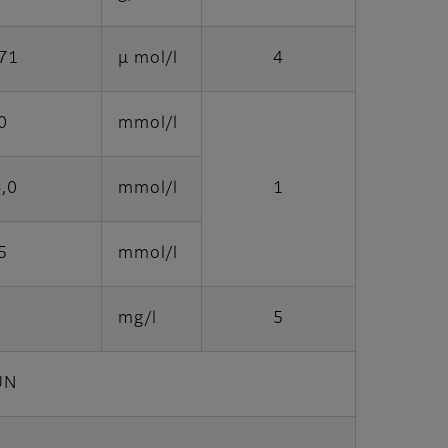
71
μ mol/l
4
0
mmol/l
4,0
mmol/l
1
5
mmol/l
mg/l
5
UN