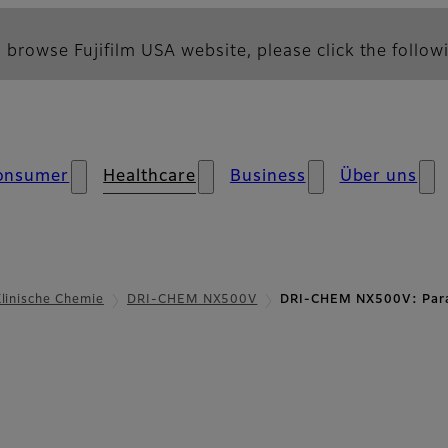
 browse Fujifilm USA website, please click the followi
onsumer
Healthcare
Business
Über uns
linische Chemie
DRI-CHEM NX500V
DRI-CHEM NX500V: Para
arameter und Spezifikatione