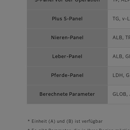
S-Panel vor der Operation
TP, AL
Plus S-Panel
TG, v-
Nieren-Panel
ALB, TP
Leber-Panel
ALB, G
Pferde-Panel
LDH, G
Berechnete Parameter
GLOB, 
* Einheit (A) und (B) ist verfügbar