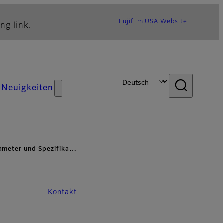
Fujifilm USA Website
ng link.
Neuigkeiten
meter und Spezifika…
Kontakt
n