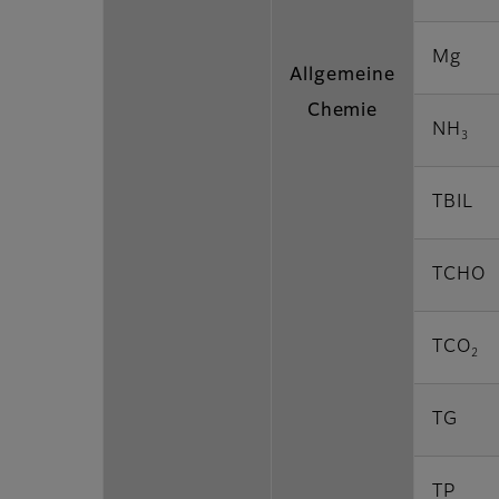
Mg
Allgemeine
Chemie
NH
3
TBIL
TCHO
TCO
2
TG
TP