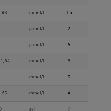
2,88
mmol/l
4.5
μ mol/l
2
μ mol/l
6
11,64
mmol/l
6
mmol/l
5
5,65
mmol/l
4
0
g/l
6