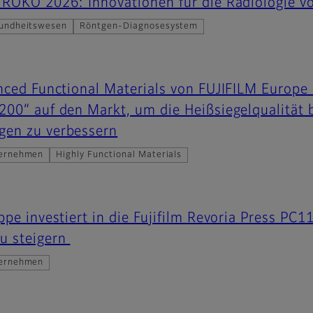
 RÖKO 2026: Innovationen für die Radiologie 
undheitswesen
Röntgen-Diagnosesystem
nced Functional Materials von FUJIFILM Europe 
00“ auf den Markt, um die Heißsiegelqualität 
en zu verbessern
ernehmen
Highly Functional Materials
pe investiert in die Fujifilm Revoria Press PC1
u steigern
ernehmen