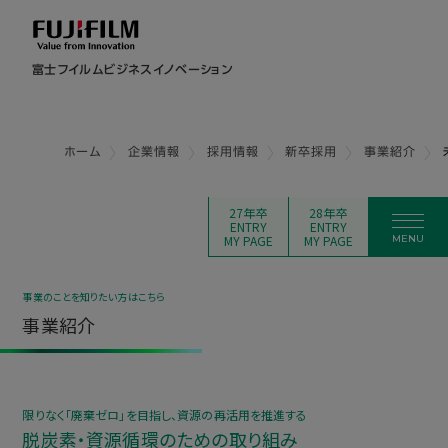
富士フイルムビジネスイノベーション
ホーム
企業情報
採用情報
新卒採用
事業紹介
27年卒
28年卒
ENTRY
ENTRY
MY PAGE
MY PAGE
事業のことを知りたい方はこちら
事業紹介
限りなく「廃棄ゼロ」を目指し、資源の再活用を推進する
脱炭素・資源循環のための取り組み