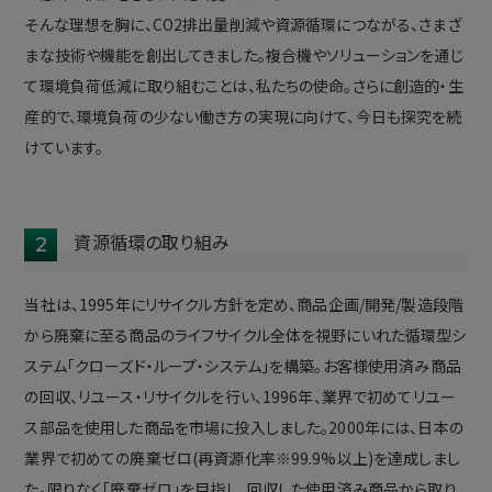
そんな理想を胸に、CO2排出量削減や資源循環につながる、さまざ
まな技術や機能を創出してきました。複合機やソリューションを通じ
て環境負荷低減に取り組むことは、私たちの使命。さらに創造的・生
産的で、環境負荷の少ない働き方の実現に向けて、今日も探究を続
けています。
資源循環の取り組み
2
当社は、1995年にリサイクル方針を定め、商品企画/開発/製造段階
から廃棄に至る商品のライフサイクル全体を視野にいれた循環型シ
ステム「クローズド・ループ・システム」を構築。お客様使用済み商品
の回収、リユース・リサイクルを行い、1996年、業界で初めてリユー
ス部品を使用した商品を市場に投入しました。2000年には、日本の
業界で初めての廃棄ゼロ(再資源化率※99.9%以上)を達成しまし
た。限りなく「廃棄ゼロ」を目指し、回収した使用済み商品から取り