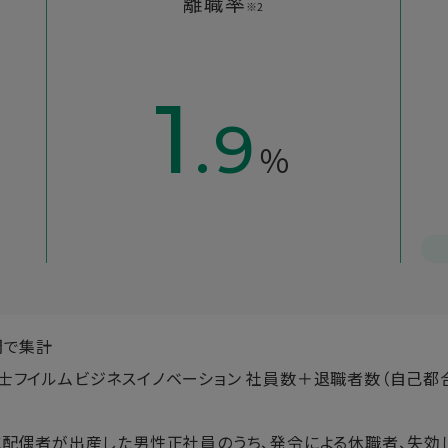
離職率
※2
1
.9
％
期間で集計
士フイルムビジネスイノベーション 社員数＋退職者数（自己都
1日までに配偶者が出産した男性正社員のうち、発令による休職者、