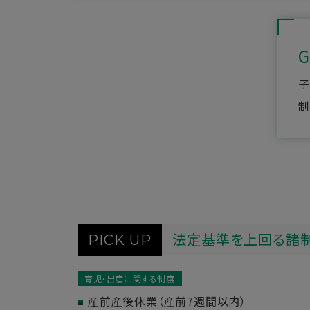
G
子
制
法定基準を上回る諸
PICK UP
育児・出産に関する制度
産前産後休業（産前7週間以内）