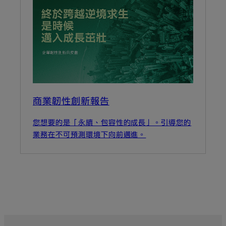
商業韌性創新報告
您想要的是「永續、包容性的成長」。引導您的
業務在不可預測環境下向前邁進。