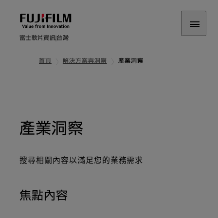
富士軟片資訊
台灣
首頁
解決方案與洞察
產業洞察
產業洞察
搜尋相關內容以滿足您的業務需求
焦點內容