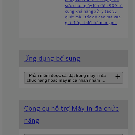
năng khổ A4 dễ sử dụng với
sức chứa giấy lên đến 900 tờ
cùng khả năng xử lý tác vụ
quét màu tốc độ cao mà vẫn
giữ được thiết kế nhỏ gọn.
Ứng dụng bổ sung
Phần mềm được cài đặt trong máy in đa
chức năng hoặc máy in cá nhân nhằm mở
rộng chức năng của chúng theo các nhu
cầu vận hành khác nhau.
Scan Delivery Light
Công cụ hỗ trợ Máy in đa chức
(Gửi bản quét đến
năng
thư mục lưu trữ định
sẵn phiên bản rút