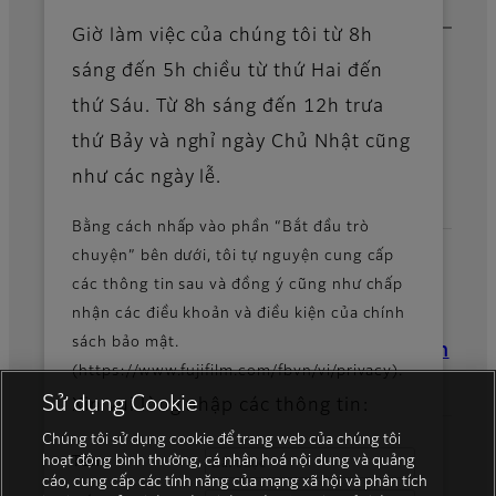
tắc cài sẵn, giúp tối ưu hóa
Về chúng tôi
công việc quét.
Giờ làm việc của chúng tôi từ 8h
sáng đến 5h chiều từ thứ Hai đến
Tin tức
Paperless Fax
thứ Sáu. Từ 8h sáng đến 12h trưa
Delivery (Gửi fax
thứ Bảy và nghỉ ngày Chủ Nhật cũng
Tài khoản mạng xã hội chính thức
không giấy)
như các ngày lễ.
Ứng dụng cho phép tự động
Bằng cách nhấp vào phần “Bắt đầu trò
in, lưu vào thư mục, chuyển
chuyện” bên dưới, tôi tự nguyện cung cấp
tiếp và sắp xếp các tài liệu
nhận được từ fax.
các thông tin sau và đồng ý cũng như chấp
Tập đoàn Fujifilm
nhận các điều khoản và điều kiện của chính
Serverless On-
sách bảo mật.
Công ty FUJIFILM Business Innovation
(https://www.fujifilm.com/fbvn/vi/privacy).
Demand Print (In
Sử dụng Cookie
Xin vui lòng nhập các thông tin:
theo nhu cầu không
Chúng tôi sử dụng cookie để trang web của chúng tôi
hoạt động bình thường, cá nhân hoá nội dung và quảng
qua máy chủ)
Tên:
cáo, cung cấp các tính năng của mạng xã hội và phân tích