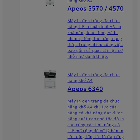
năng khổ A3
Apeos 5570 / 4570
Máy in đen trắng đa chức
năng tiêu chuẩn khổ A3 có
khả năng khởi động và in
nhanh, đồng thời ứng dụng
được trong nhiều công việc
bao gồm cả quét tài liệu cỡ
nhỏ như danh thiếp.
Máy in đen trắng đa chức
năng khổ A4
Apeos 6340
Máy in đen trắng đa chức
năng khổ A4 chủ lực của
hãng có khả năng đạt được
năng suất cao nhờ tốc độ in
cao cùng các tính năng có
thể mở rộng để xử lý bản in
số lượng lớn, từ đó đáp ứng