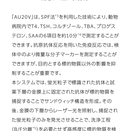
*3
「AU20V」は、SPF法
を利用した技術により、動物
病院内でT4、TSH、コルチゾール、TBA、プロゲス
*4
テロン、SAAの6項目を約10分
で測定することが
できます。抗原抗体反応を用いた免疫反応では、検
体中のより微量な分子マーカーを測定することが
できますが、目的とする標的物質以外の影響を抑
制することが重要です。
本システムでは、蛍光粒子で標識された抗体と試
薬下層の金膜上に固定された抗体が標的物質を
捕捉することでサンドウィッチ構造を形成。その
後、金膜の下層からレーザー光を照射し、捕捉され
た蛍光粒子のみを発光させることで、洗浄工程
*5
（B/F分離
）を必要とせず高感度に標的物質を検