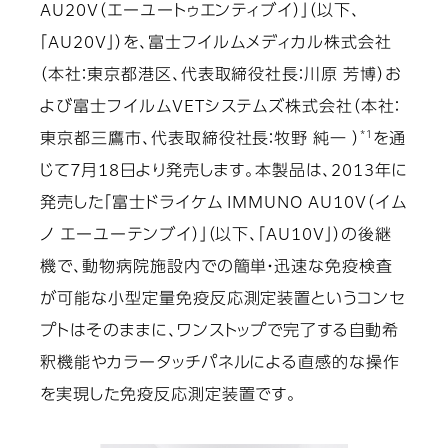
AU20V（エーユートゥエンティブイ）」（以下、
「AU20V」）を、富士フイルムメディカル株式会社
（本社：東京都港区、代表取締役社長：川原 芳博）お
よび富士フイルムVETシステムズ株式会社（本社：
*１
東京都三鷹市、代表取締役社長：牧野 純一 ）
を通
じて7月18日より発売します。本製品は、2013年に
発売した「富士ドライケム IMMUNO AU10V（イム
ノ エーユーテンブイ）」（以下、「AU10V」）の後継
機で、動物病院施設内での簡単・迅速な免疫検査
が可能な小型定量免疫反応測定装置というコンセ
プトはそのままに、ワンストップで完了する自動希
釈機能やカラータッチパネルによる直感的な操作
を実現した免疫反応測定装置です。