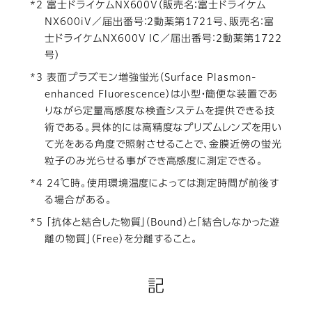
*2 富士ドライケムNX600V（販売名：富士ドライケム
NX600iV／届出番号：2動薬第1721号、販売名：富
士ドライケムNX600V IC／届出番号：2動薬第1722
号）
*3 表面プラズモン増強蛍光（Surface Plasmon-
enhanced Fluorescence）は小型・簡便な装置であ
りながら定量高感度な検査システムを提供できる技
術である。具体的には高精度なプリズムレンズを用い
て光をある角度で照射させることで、金膜近傍の蛍光
粒子のみ光らせる事ができ高感度に測定できる。
*4 24℃時。使用環境温度によっては測定時間が前後す
る場合がある。
*5 「抗体と結合した物質」（Bound）と「結合しなかった遊
離の物質」（Free）を分離すること。
記