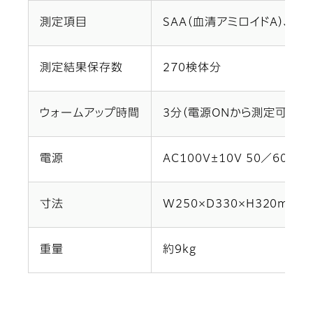
測定項目
SAA（血清アミロイドA）、PR
測定結果保存数
270検体分
ウォームアップ時間
3分（電源ONから測定可能状
電源
AC100V±10V 50／60Hz 1
寸法
W250×D330×H320mm
重量
約9kg