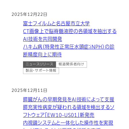
2025年12月22日
富士フイルムと名古屋市立大学
CT画像上で脳脊髄液腔の各領域を抽出する
AI技術を共同開発
ハキム病（特発性正常圧水頭症：iNPH）の診
断精度向上に期待
ニュースリリース
報道関係者向け
製品・サポート情報
2025年12月11日
膵臓がんの早期発見をAI技術によって支援
膵充実性病変が疑われる領域を検出するソ
フトウェア「EW10-US01」新発売
内視鏡システムと一体化した操作性を実現