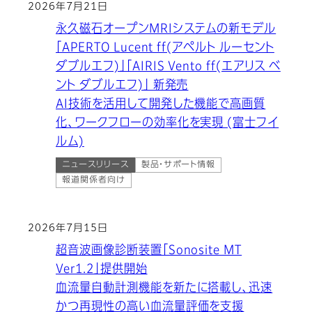
2026年7月21日
永久磁石オープンMRIシステムの新モデル
「APERTO Lucent ff(アペルト ルーセント
ダブルエフ)」「AIRIS Vento ff(エアリス ベ
ント ダブルエフ)」 新発売
AI技術を活用して開発した機能で高画質
化、ワークフローの効率化を実現 (富士フイ
ルム)
ニュースリリース
製品・サポート情報
報道関係者向け
2026年7月15日
超音波画像診断装置「Sonosite MT
Ver1.2」提供開始
血流量自動計測機能を新たに搭載し、迅速
かつ再現性の高い血流量評価を支援