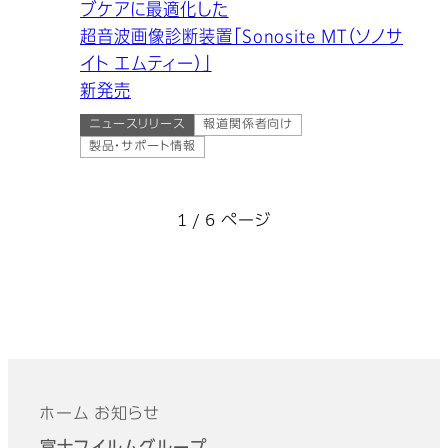
ブケアに最適化した
超音波画像診断装置「Sonosite MT（ソノサ
イト エムティー）」
新発売
ニュースリリース
報道関係者向け
製品・サポート情報
1 / 6 ページ
ホーム
お知らせ
フッター