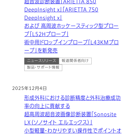
超音波診断装置「ARIETTA 850
DeepInsight x」「ARIETTA 750
DeepInsight x」
および 高周波ホッケースティック型プロー
ブ「L52Hプローブ」
術中用ドロップインプローブ「L43KMプロ
ーブ」を新発売
ニュースリリース
報道関係者向け
製品・サポート情報
2025年12月4日
形成外科における診断精度と外科治療成功
率の向上に貢献する
超高周波超音波画像診断装置「Sonosite
LX（ソノサイト エルエックス）」
小型軽量・わかりやすい操作性でポイントオ