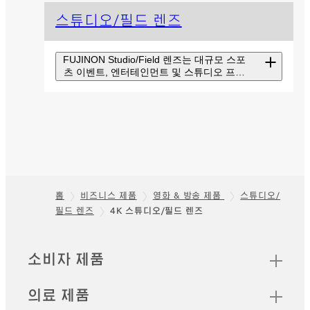
스튜디오/필드 렌즈
FUJINON Studio/Field 렌즈는 대규모 스포
츠 이벤트, 엔터테인먼트 및 스튜디오 프로
그램 제작에 사용할 수 있습니다.
8K 스튜디오/필드 박스
렌즈
8K 방송용 박스 렌즈는 장기간에
걸쳐 축적된 기술을 결합하여
홈
비즈니스 제품
영화 & 방송 제품
스튜디오/
8K 이미지에 필요한 압도적인
광학 성능을 선사합니다.
필드 렌즈
4K 스튜디오/필드 렌즈
Footer
스튜디오/필드 렌즈
빠른 링크
소비자 제품
FUJINON HD Studio/Field 렌
즈는 첨단 고유 기술을 갖추고 있
의료 제품
으며 다양한 생산 스타일을 보완