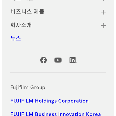
비즈니스 제품
회사소개
뉴스
공식 SNS 계정
Fujifilm Group
FUJIFILM Holdings Corporation
FUJIFILM Business Innovation Korea