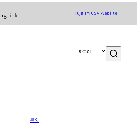
Fujifilm USA Website
ng link.
문의