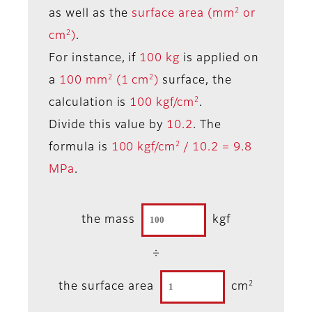
2
as well as the
surface area (mm
or
2
cm
)
.
For instance, if
100 kg
is applied on
2
2
a
100 mm
(1 cm
)
surface, the
2
calculation is
100 kgf/cm
.
Divide this value by
10.2
. The
2
formula is
100 kgf/cm
/ 10.2 = 9.8
MPa
.
the mass
kgf
÷
2
the surface area
cm