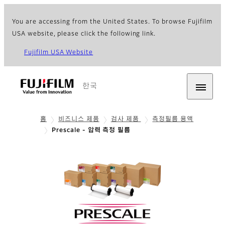
You are accessing from the United States. To browse Fujifilm
USA website, please click the following link.
Fujifilm USA Website
한국
홈
비즈니스 제품
검사 제품
측정필름 용액
Prescale - 압력 측정 필름