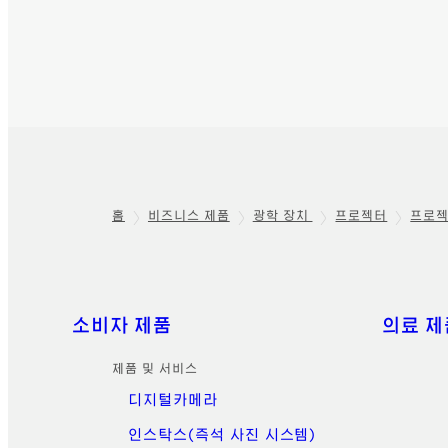
홈
비즈니스 제품
광학 장치
프로젝터
프로젝
Footer
빠른 링크
소비자 제품
의료 제
제품 및 서비스
디지털카메라
인스탁스(즉석 사진 시스템)