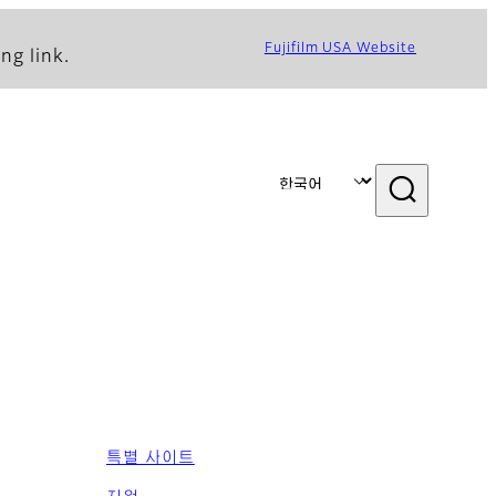
Fujifilm USA Website
ng link.
특별 사이트