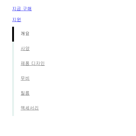
지금 구매
지원
개요
사양
제품 디자인
무비
필름
액세서리