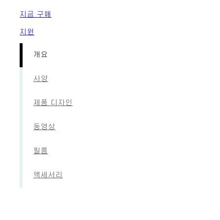
지금 구매
지원
개요
사양
제품 디자인
동영상
필름
액세서리