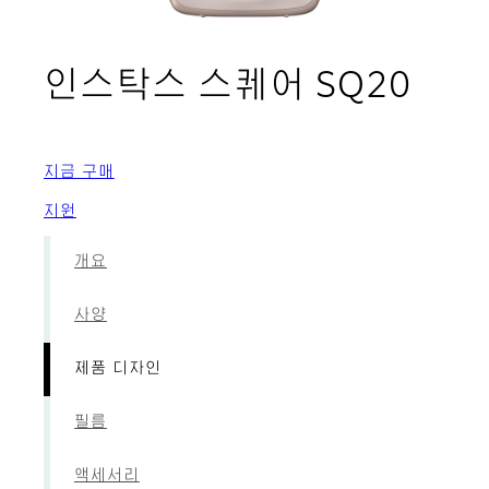
- 
인스탁스 스퀘어 SQ20
지금 구매
지원
개요
사양
제품 디자인
필름
액세서리