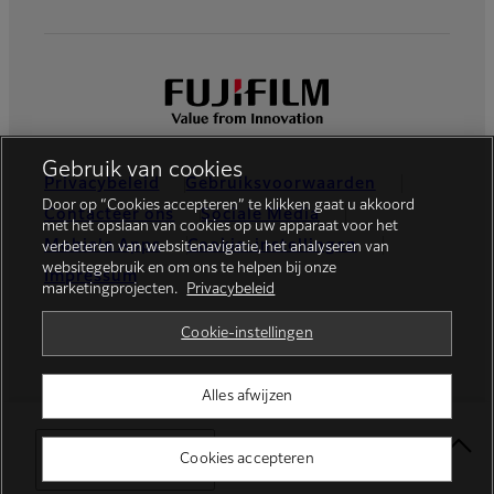
Gebruik van cookies
Privacybeleid
Gebruiksvoorwaarden
Door op “Cookies accepteren” te klikken gaat u akkoord
Contacteer ons
Sociale Media
met het opslaan van cookies op uw apparaat voor het
Mobiele Apps
Cookie-instellingen
verbeteren van websitenavigatie, het analyseren van
websitegebruik en om ons te helpen bij onze
Impressum
marketingprojecten.
Privacybeleid
Global site
Cookie-instellingen
Alles afwijzen
© FUJIFILM Europe GmbH
Select Your Location
Cookies accepteren