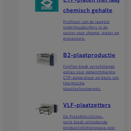
CTP-platen met laag
chemisch gehalte
Profiteer van de laagste
onderhoudscijfers in de
sector voor chemie, water en
processors.
B2-plaatproductie
Fujifilm biedt verschillende
opties voor gebenchmarkte
CTP-apparatuur op basis van
thermische
plaattechnologieën.
VLF-plaatzetters
De PlateRite Ultima-
serie biedt uitstekende
productiviteitsniveaus voor