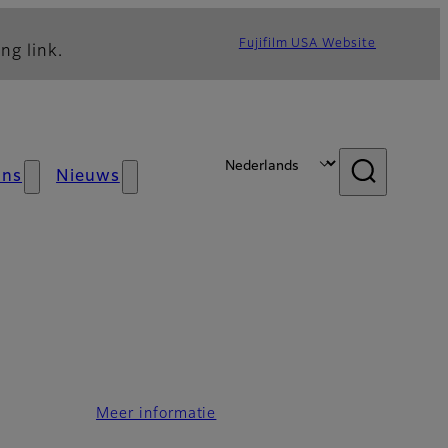
Fujifilm USA Website
ng link.
ons
Nieuws
Meer informatie