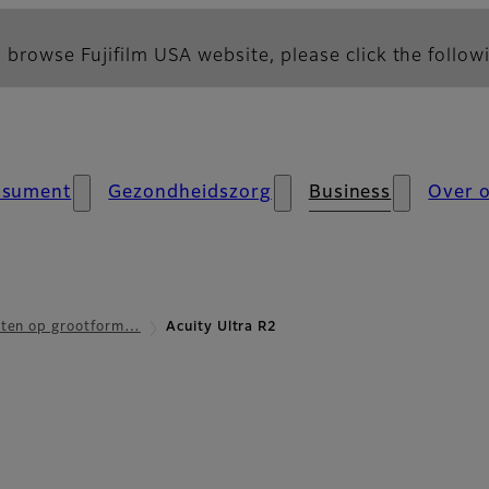
 browse Fujifilm USA website, please click the followi
nsument
Gezondheidszorg
Business
Over 
nten op grootform…
Acuity Ultra R2
cht