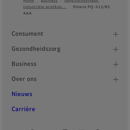
Home
Business
Inkjetoplossingen
Industriële printkop…
Polaris PQ-512/85
Footer
AAA
Quick Links
Consument
Gezondheidszorg
Business
Over ons
Nieuws
Carrière