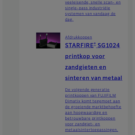
veeleisende, snelle scan- en
single-pass industriële
systemen van vandaag de
dag.
Afdrukkoppen
®
STARFIRE
SG1024
printkop voor
zandgieten en
sinteren van metaal
De volgende generatie
printkoppen van FUJIFILM
Dimatix komt tegemoet aan
de groeiende marktbehoefte
aan hoogwaardige en
betrouwbare printkoppen
voor zandgiet- en
metaalsintertoepassingen.