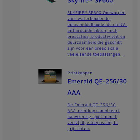
Skyfire® SF600
SKYFIRE® SF600 Ontworpen
voor waterhoudende,
oplosmiddelhoudende en UV-
uithardende inkten, met
prestaties, productiviteit en
duurzaamheid die geschikt
zijn voor een breed scala
veeleisende toepassingen.
Printkoppen
Emerald QE-256/30
AAA
De Emerald QE-256/30
AAA-printkop combineert
nauwkeurig spuiten met
veelzijdige toepassing in
grijstinten.