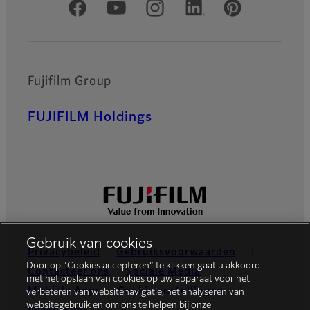
Officiële sociale media
Fujifilm Group
FUJIFILM Holdings
Gebruik van cookies
Privacybeleid
Gebruiksvoorwaarden
Door op “Cookies accepteren” te klikken gaat u akkoord
Contacteer ons
Sociale Media
met het opslaan van cookies op uw apparaat voor het
Mobiele Apps
Cookie-instellingen
verbeteren van websitenavigatie, het analyseren van
websitegebruik en om ons te helpen bij onze