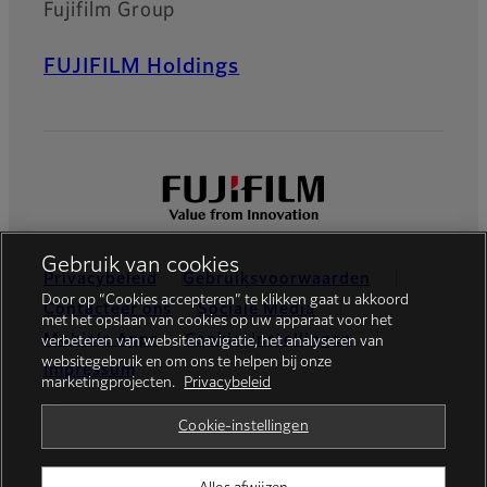
Fujifilm Group
FUJIFILM Holdings
Gebruik van cookies
Privacybeleid
Gebruiksvoorwaarden
Door op “Cookies accepteren” te klikken gaat u akkoord
Contacteer ons
Sociale Media
met het opslaan van cookies op uw apparaat voor het
Mobiele Apps
Cookie-instellingen
verbeteren van websitenavigatie, het analyseren van
websitegebruik en om ons te helpen bij onze
Impressum
marketingprojecten.
Privacybeleid
Global site
Cookie-instellingen