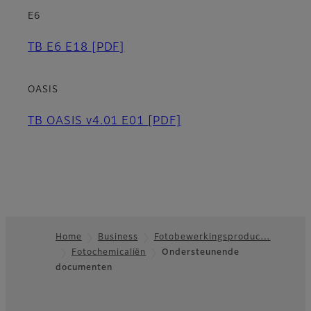
E6
TB E6 E18
[PDF]
OASIS
TB OASIS v4.01 E01
[PDF]
Home
Business
Fotobewerkingsproduc…
Fotochemicaliën
Ondersteunende
Footer
documenten