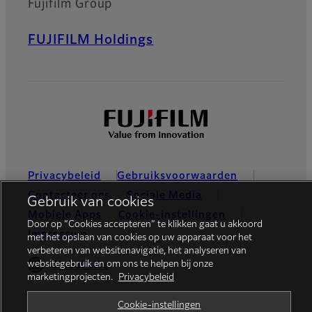
Fujifilm Group
FUJIFILM Holdings
Privacybeleid
Gebruiksvoorwaarden
Contacteer ons
Sociale Media
Gebruik van cookies
Mobiele Apps
Cookie-instellingen
Door op “Cookies accepteren” te klikken gaat u akkoord
Impressum
met het opslaan van cookies op uw apparaat voor het
verbeteren van websitenavigatie, het analyseren van
websitegebruik en om ons te helpen bij onze
Global site
marketingprojecten.
Privacybeleid
Cookie-instellingen